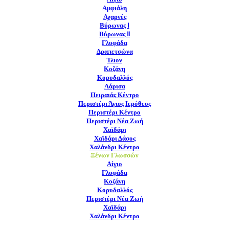
Αμφιάλη
Αχαρνές
Βύρωνας Ⅰ
Βύρωνας Ⅱ
Γλυφάδα
Δραπετσώνα
Ίλιον
Κοζάνη
Κορυδαλλός
Λάρισα
Πειραιάς Κέντρο
Περιστέρι Άγιος Ιερόθεος
Περιστέρι Κέντρο
Περιστέρι Νέα Ζωή
Χαϊδάρι
Χαϊδάρι Δάσος
Χαλάνδρι Κέντρο
Ξένων Γλωσσών
Αίγιο
Γλυφάδα
Κοζάνη
Κορυδαλλός
Περιστέρι Νέα Ζωή
Χαϊδάρι
Χαλάνδρι Κέντρο