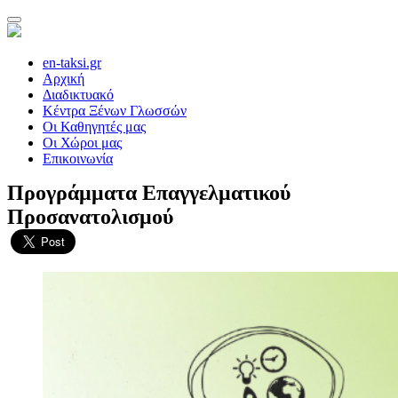
en-taksi.gr
Αρχική
Διαδικτυακό
Κέντρα Ξένων Γλωσσών
Οι Καθηγητές μας
Οι Χώροι μας
Επικοινωνία
Προγράμματα Επαγγελματικού
Προσανατολισμού