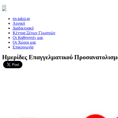
en-taksi.gr
Αρχική
Διαδικτυακό
Κέντρα Ξένων Γλωσσών
Οι Καθηγητές μας
Οι Χώροι μας
Επικοινωνία
Ημερίδες Επαγγελματικού Προσανατολισμ