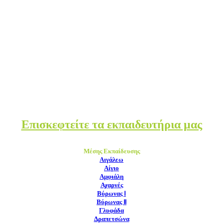
Επισκεφτείτε τα εκπαιδευτήρια μας
Μέσης Εκπαίδευσης
Αιγάλεω
Αίγιο
Αμφιάλη
Αχαρνές
Βύρωνας Ⅰ
Βύρωνας Ⅱ
Γλυφάδα
Δραπετσώνα