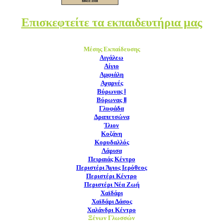
Επισκεφτείτε τα εκπαιδευτήρια μας
Μέσης Εκπαίδευσης
Αιγάλεω
Αίγιο
Αμφιάλη
Αχαρνές
Βύρωνας Ⅰ
Βύρωνας Ⅱ
Γλυφάδα
Δραπετσώνα
Ίλιον
Κοζάνη
Κορυδαλλός
Λάρισα
Πειραιάς Κέντρο
Περιστέρι Άγιος Ιερόθεος
Περιστέρι Κέντρο
Περιστέρι Νέα Ζωή
Χαϊδάρι
Χαϊδάρι Δάσος
Χαλάνδρι Κέντρο
Ξένων Γλωσσών