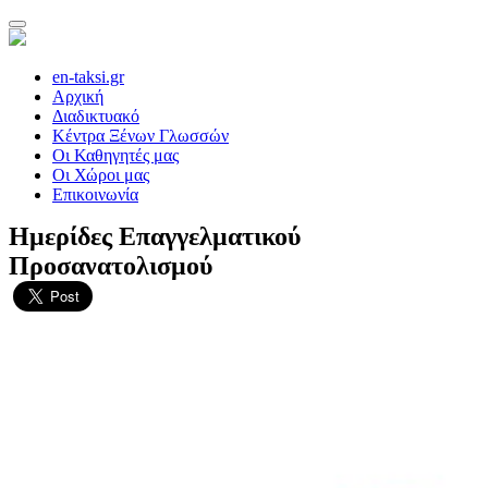
en-taksi.gr
Αρχική
Διαδικτυακό
Κέντρα Ξένων Γλωσσών
Οι Καθηγητές μας
Οι Χώροι μας
Επικοινωνία
Ημερίδες Επαγγελματικού
Προσανατολισμού